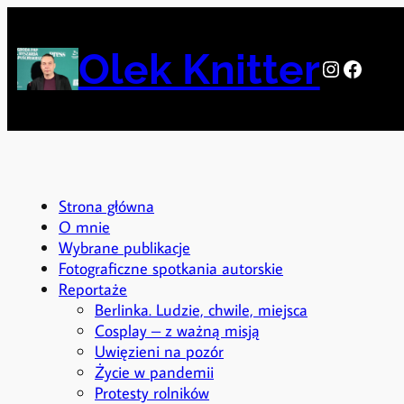
Przejdź
do
Olek Knitter
treści
Instagra
Facebo
Strona główna
O mnie
Wybrane publikacje
Fotograficzne spotkania autorskie
Reportaże
Berlinka. Ludzie, chwile, miejsca
Cosplay – z ważną misją
Uwięzieni na pozór
Życie w pandemii
Protesty rolników