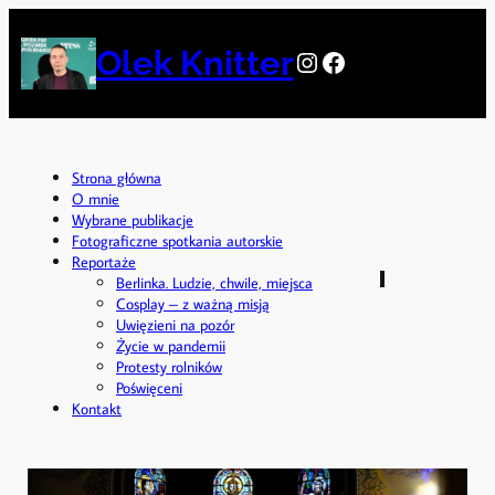
Przejdź
do
Olek Knitter
Instagram
Facebook
treści
Strona główna
O mnie
Wybrane publikacje
Fotograficzne spotkania autorskie
Reportaże
Berlinka. Ludzie, chwile, miejsca
Cosplay – z ważną misją
Uwięzieni na pozór
Życie w pandemii
Protesty rolników
Poświęceni
Kontakt