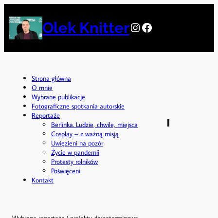
Przejdź
do
Olek Knitter
Instagram
Facebook
treści
Strona główna
O mnie
Wybrane publikacje
Fotograficzne spotkania autorskie
Reportaże
Berlinka. Ludzie, chwile, miejsca
Cosplay – z ważną misją
Uwięzieni na pozór
Życie w pandemii
Protesty rolników
Poświęceni
Kontakt
Wybrane reportaże i projekty długoterminowe